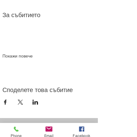
За събитието
Покажи повече
Споделете това събитие
Начало
За АТИИ
Phone
Email
Facebook