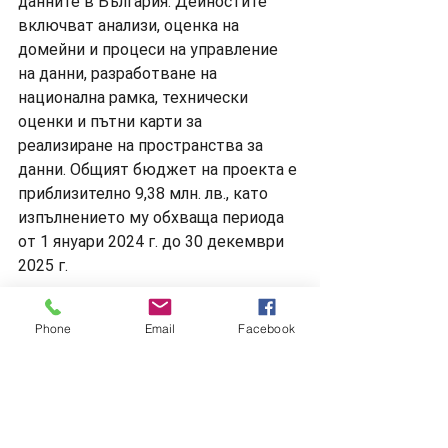
данните в България. Дейностите 
включват анализи, оценка на 
домейни и процеси на управление 
на данни, разработване на 
национална рамка, технически 
оценки и пътни карти за 
реализиране на пространства за 
данни. Общият бюджет на проекта е 
приблизително 9,38 млн. лв., като 
изпълнението му обхваща периода 
от 1 януари 2024 г. до 30 декември 
2025 г.
Вижте повече на:
Phone
Email
Facebook
Сайта на 
Министерство на 
електронното управление
и 
тук
.
Новини