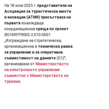
На 18 юни 2025 г. 
представители на 
Асоциация за туристически имоти 
и иновации (АТИИ) присъстваха на 
първата
 въвеждаща 
координационна
 среща
по проект 
BG16RFPR002‑2.010‑0001 
„Изграждане на стратегическа, 
организационна и 
техническа рамка 
за управление и за оперативна 
съвместимост на данните 
(D1)
”
, 
организирана от 
Министерството 
на електронното управление 
съвместно с Министерството на 
туризма
.