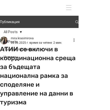
Вход
Публикация
All Posts
mira.krasimirova
All Posts
30.06.2025 г.
време за четене: 2 мин.
АТИИ се включи в
Полезни публикации
координационна среща
Новини
за бъдещата
национална рамка за
споделяне и
управление на данни в
туризма