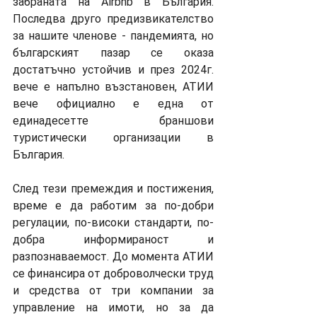
забраната на Airbnb в България. 
Последва друго предизвикателство 
за нашите членове - пандемията, но 
българският пазар се оказа 
достатъчно устойчив и през 2024г. 
вече е напълно възстановен, АТИИ 
вече официално е една от 
единадесетте браншови 
туристически организации в 
България. 
След тези премеждия и постижения, 
време е да работим за по-добри 
регулации, по-високи стандарти, по-
добра информираност и 
разпознаваемост. До момента АТИИ 
се финансира от доброволчески труд 
и средства от три компании за 
управление на имоти, но за да 