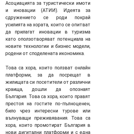
Асоциацията за туристически имоти 
и иновации (АТИИ). Идеята за 
сдружението се роди покрай 
усилията на хората, които се опитват 
да прилагат иновации в туризма 
като оползотворяват потенциала на 
новите технологии и бизнес модели, 
родени от споделената икономика. 
Това са хора, които ползват онлайн 
платформи, за да посрещат в 
жилищата си посетители от различни 
краища, дошли да опознаят 
България. Това са хора, които правят 
престоя на гостите по-пълноценен, 
било чрез интересни турове или 
вълнуващи преживявания. Това са 
хора, които промотират България в 
нови дигитални платформи и с една 