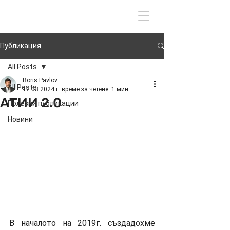
Вход
Публикация
All Posts
Boris Pavlov
All Posts
12.03.2024 г.
време за четене: 1 мин.
АТИИ 2.0
Полезни публикации
Новини
В началото на 2019г. създадохме 