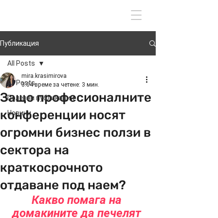
Вход
Публикация
All Posts
mira.krasimirova
All Posts
3.04
време за четене: 3 мин.
Защо професионалните
Полезни публикации
конференции носят
Новини
огромни бизнес ползи в
сектора на
краткосрочното
отдаване под наем?
Какво помага на 
домакините да печелят 