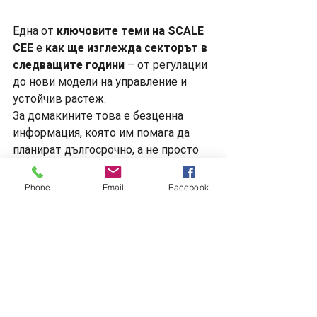
Една от 
ключовите теми на SCALE 
CEE
 е 
как ще изглежда секторът в 
следващите години
 – от регулации 
до нови модели на управление и 
устойчив растеж.
За домакините това е безценна 
информация, която им помага да 
планират дългосрочно, а не просто 
да реагират на текущите промени.
Phone
Email
Facebook
Всички тези теми
 и още полезни 
такива 
бяха
 част от SCALE Central 
& Eastern Europe 2026, която се 
проведе на 27 март в Национален 
дворец на културата
. За втора 
поредна година това беше не 
просто събитие, а инвестиция в 