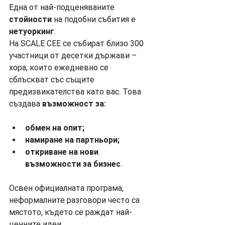
Една от най-подценяваните 
стойности
 на подобни събития е 
нетуоркинг
.
На SCALE CEE се събират близо 300 
участници от десетки държави – 
хора, които ежедневно се 
сблъскват със същите 
предизвикателства като вас. Това 
създава 
възможност за:
обмен на опит;
намиране на партньори;
откриване на нови 
възможности за бизнес
.
Освен официалната програма, 
неформалните разговори често са 
мястото, където се раждат най-
ценните идеи.