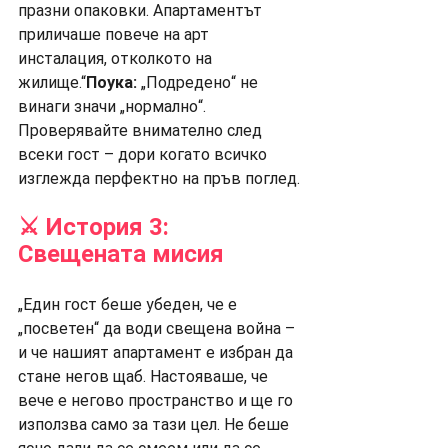
празни опаковки. Апартаментът 
приличаше повече на арт 
инсталация, отколкото на 
жилище.“
Поука:
 „Подредено“ не 
винаги значи „нормално“. 
Проверявайте внимателно след 
всеки гост – дори когато всичко 
изглежда перфектно на пръв поглед.
⚔️ История 3: 
Свещената мисия
„Един гост беше убеден, че е 
„посветен“ да води свещена война – 
и че нашият апартамент е избран да 
стане негов щаб. Настояваше, че 
вече е негово пространство и ще го 
използва само за тази цел. Не беше 