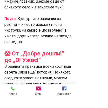
имахме празник. Взехме овца от 
близкото село и я заклахме тук.“
Поука:
 Културните различия са 
реални – и често изискват ясни 
инструкции какво е „позволено“ в 
имота, дори когато всичко изглежда 
очевидно.
😱 От „Добре дошли!“ 
до „О! Ужас!“
В реалната практика всеки хост има 
своята „зловеща“ история. Понякога, 
след като ужасът отшуми, можем 
дори да се посмеем. Но винаги 
точно такива истории ни напомнят 
Phone
Email
Facebook
защо общността и споделянето на 
опит са най-добрите инструменти в 
този бизнес.