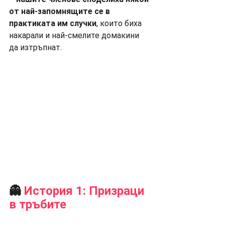
от най-запомнящите се в 
практиката им случки
, които биха 
накарали и най-смелите домакини 
да изтръпнат.
👻 
История 1: Призраци 
в тръбите