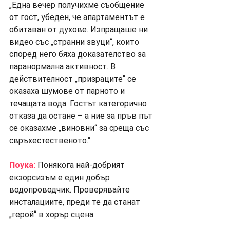
„Една вечер получихме съобщение 
от гост, убеден, че апартаментът е 
обитаван от духове. Изпращаше ни 
видео със „странни звуци“, които 
според него бяха доказателство за 
паранормална активност. В 
действителност „призраците“ се 
оказаха шумове от парното и 
течащата вода. Гостът категорично 
отказа да остане – а ние за пръв път 
се оказахме „виновни“ за среща със 
свръхестественото.“
Поука:
 Понякога най-добрият 
екзорсизъм е един добър 
водопроводчик. Проверявайте 
инсталациите, преди те да станат 
„герой“ в хорър сцена.