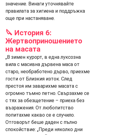
значение. Винаги уточнявайте 
правилата за хигиена и поддръжка 
още при настаняване.
🔪
 История 6: 
Жертвоприношението 
на масата
„В зимен курорт, в една луксозна 
вила с масивна дървена маса от 
старо, необработено дърво, приехме 
гости от Близкия изток. След 
престоя им заварихме масата с 
огромно тъмно петно. Свързахме се 
с тях за обезщетение – приеха без 
възражения. От любопитство 
попитахме какво се е случило. 
Отговорът беше даден с пълно 
спокойствие: „Преди няколко дни 