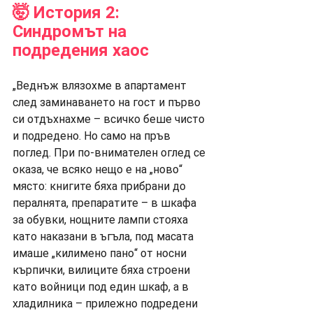
🤯 История 2: 
Синдромът на 
подредения хаос
„Веднъж влязохме в апартамент 
след заминаването на гост и първо 
си отдъхнахме – всичко беше чисто 
и подредено. Но само на пръв 
поглед. При по-внимателен оглед се 
оказа, че всяко нещо е на „ново“ 
място: книгите бяха прибрани до 
пералнята, препаратите – в шкафа 
за обувки, нощните лампи стояха 
като наказани в ъгъла, под масата 
имаше „килимено пано“ от носни 
кърпички, вилиците бяха строени 
като войници под един шкаф, а в 
хладилника – прилежно подредени 