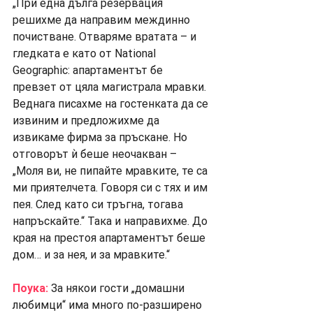
„При една дълга резервация 
решихме да направим междинно 
почистване. Отваряме вратата – и 
гледката е като от National 
Geographic: апартаментът бе 
превзет от цяла магистрала мравки. 
Веднага писахме на гостенката да се 
извиним и предложихме да 
извикаме фирма за пръскане. Но 
отговорът ѝ беше неочакван – 
„Моля ви, не пипайте мравките, те са 
ми приятелчета. Говоря си с тях и им 
пея. След като си тръгна, тогава 
напръскайте.“ Така и направихме. До 
края на престоя апартаментът беше 
дом… и за нея, и за мравките.“
Поука:
 За някои гости „домашни 
любимци“ има много по-разширено 