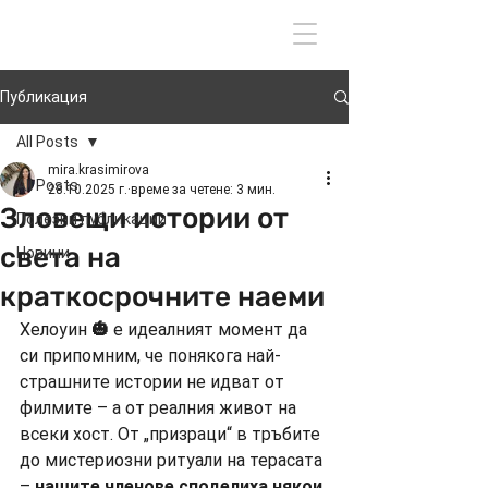
Вход
Публикация
All Posts
mira.krasimirova
All Posts
28.10.2025 г.
време за четене: 3 мин.
Зловещи истории от
Полезни публикации
света на
Новини
краткосрочните наеми
Хелоуин
 🎃
 е идеалният момент да 
си припомним, че понякога най-
страшните истории не идват от 
филмите – а от реалния живот на 
всеки хост. От „призраци“ в тръбите 
до мистериозни ритуали на терасата 
– 
нашите членове споделиха някои 