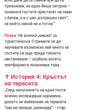
ясно дали да се смеем или да се 
тревожим, но едно беше сигурно – 
понякога гостите пристигат не само 
с багаж, а и с цял „вътрешен свят“, 
за който никой не е готов.“
Поука:
 Не всички „мисии“ са 
туристически. Стремете се да 
научавате възможно най-много за 
гостите си още преди тяхното 
настаняване – особено когато 
платформата позволява това.
✝️ История 4: Кръстът 
на терасата
„След напускането на едни гости 
всичко изглеждаше нормално, 
докато не излязохме на терасата. 
Там ни чакаше „изненада“ – стар 