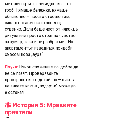
метален кръст, очевидно взет от 
гроб. Нямаше бележка, нямаше 
обяснение – просто стоеше там, 
сякаш оставен като зловещ 
сувенир. Дали беше част от някакъв 
ритуал или просто странно чувство 
за хумор, така и не разбрахме… Но 
апартаментът изведнъж придоби 
съвсем новa „аура“.
Поука:
Някои спомени е по-добре да 
не се пазят. Проверявайте 
пространството детайлно – никога 
не знаете какъв „подарък“ може да 
е останал.
🐜 История 5: Мравките 
приятели