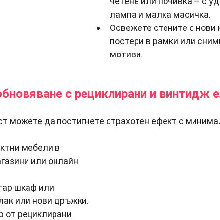
четене или почивка – с уд
лампа и малка масичка.
Освежете стените с нови к
постери в рамки или снимк
мотиви.
обновяване с рециклирани и винтидж 
ст можете да постигнете страхотен ефект с минима
ктни мебели в 
газини или онлайн 
тар шкаф или 
 лак или нови дръжки.
р от рециклирани 