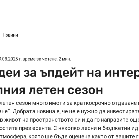
ТИИ
Препоръчани услуги
Полезна информация
Акт
Новини
9.08.2025 г.
време за четене: 2 мин.
деи за ъпдейт на инте
лния летен сезон
летен сезон много имоти за краткосрочно отдаване
не“. Добрата новина е, че не е нужно да инвестирате
в живот на пространството си и да го направите още
остите през есента. С няколко лесни и бюджетни ид
мосфера, която ще бъде оценена както от вашите го