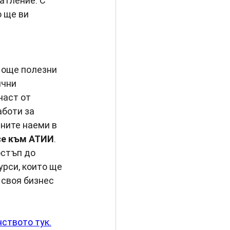
атление. С 
 ще ви 
 още полезни 
чни 
част от 
боти за 
ните наеми в 
се към АТИИ
. 
стъп до 
урси, които ще 
 своя бизнес 
нството тук
.