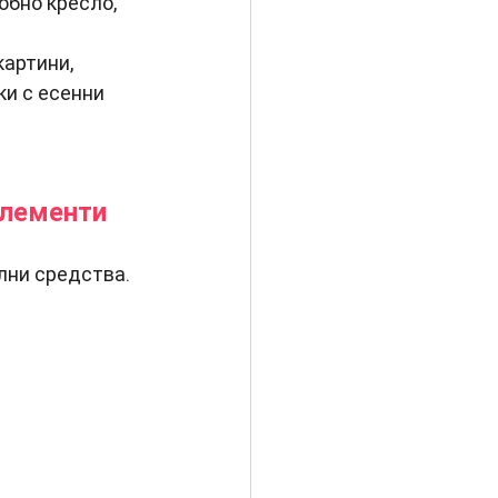
обно кресло, 
артини, 
и с есенни 
елементи
лни средства.