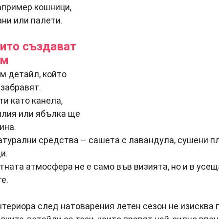
апример кошници, 
ни или палети.
оито създават 
ом
м детайл, който 
 забравят.
и като канела, 
илия или ябълка ще 
ина.
атурални средства – сашета с лавандула, сушени пл
и.
тната атмосфера не е само във визията, но и в усещ
е.
териора след натоварения летен сезон не изисква 