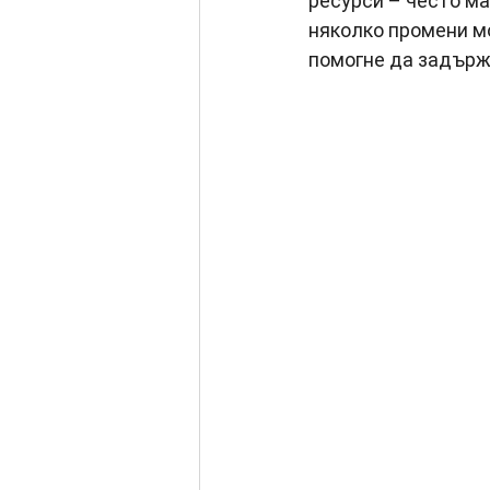
ресурси – често ма
няколко промени м
помогне да задържи