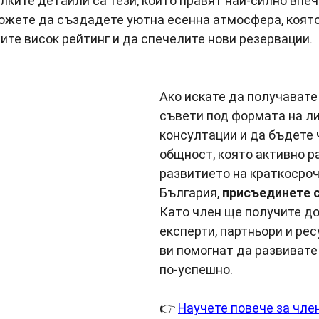
лките детайли са тези, които правят най-силно впеч
ожете да създадете уютна есенна атмосфера, която
те висок рейтинг и да спечелите нови резервации.
Ако искате да получавате
съвети под формата на ли
консултации и да бъдете 
общност, която активно ра
развитието на краткосроч
България, 
присъединете 
Като член ще получите до
експерти, партньори и рес
ви помогнат да развивате
по-успешно.
👉 
Научете повече за чле