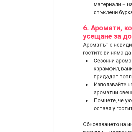
материали – н
стъклени бурка
6. Аромати, к
усещане за д
Ароматът е невиди
гостите ви няма да
Сезонни аромат
карамфил, ван
придадат топл
Използвайте н
ароматни свещ
Помнете, че ую
оставя у гостит
Обновяването на ин