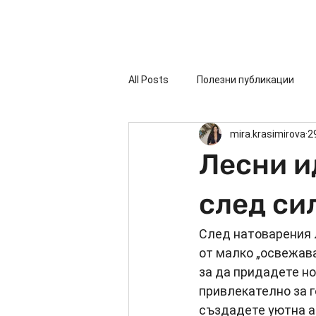
Начало
За А
All Posts
Полезни публикации
mira.krasimirova
2
Лесни и
след си
След натоварения 
от малко „освежава
за да придадете но
привлекателно за г
създадете уютна ат