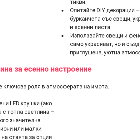
тикви.
Опитайте DIY декорации –
бурканчета със свещи, укр
и есенни листа.
Използвайте свещи и фене
само украсяват, но и създ
приглушена, уютна атмос
лина за есенно настроение
е ключова роля в атмосферата на имота.
ни LED крушки (ако 
а с топла светлина – 
ого значителна.
иони или малки 
 на стаята за опция 