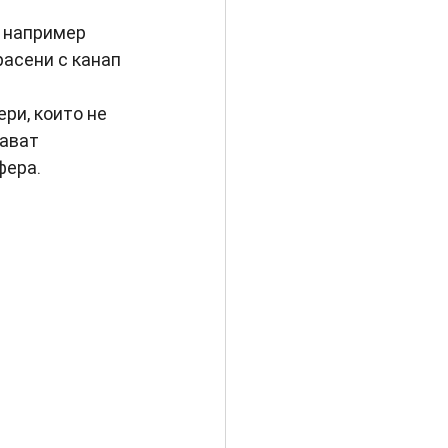
 например 
асени с канап 
ри, които не 
ават 
фера.