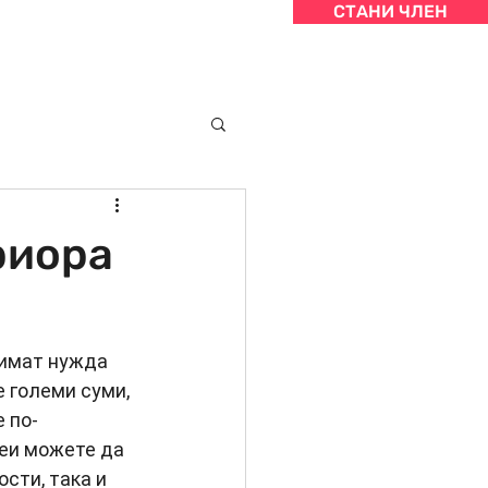
СТАНИ ЧЛЕН
уално
Контакти
Вход
риора
 имат нужда 
 големи суми, 
 по-
еи можете да 
сти, така и 