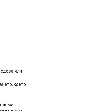
одове или 
ането, което 
големи 