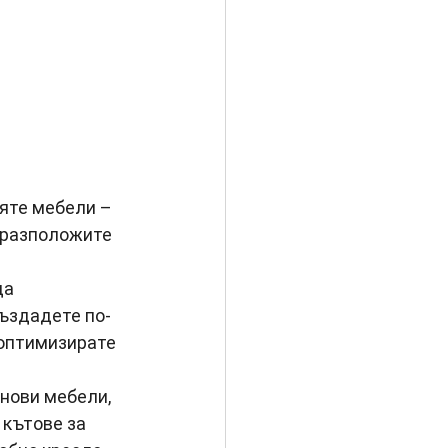
яте мебели – 
 разположите 
а 
създадете по-
оптимизирате 
нови мебели, 
кътове за 