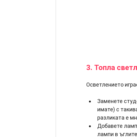
3. Топла свет
Осветлението игра
Заменете студе
имате) с такив
разликата е мн
Добавете ламп
лампи в ъглите