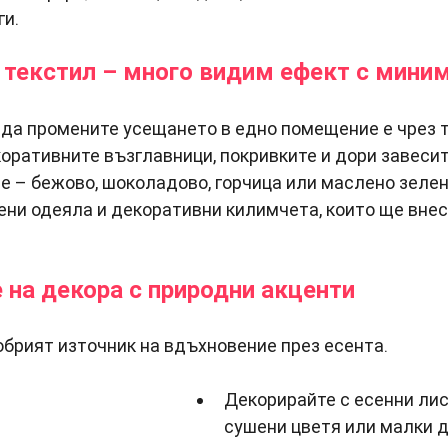
ги.
 текстил – много видим ефект с мини
 да промените усещането в едно помещение е чрез 
ративните възглавници, покривките и дори завесите
е – бежово, шоколадово, горчица или маслено зелен
ни одеяла и декоративни килимчета, които ще внес
 на декора с природни акценти
обрият източник на вдъхновение през есента.
Декорирайте с есенни лис
сушени цветя или малки 