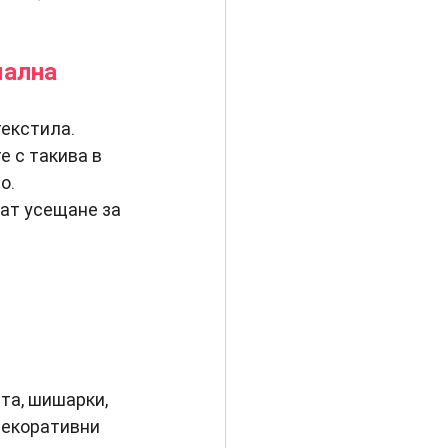
мална 
текстила.
 с такива в 
о.
ат усещане за 
та, шишарки, 
декоративни 