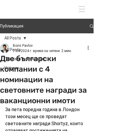
Вход
Публикация
All Posts
Boris Pavlov
All Posts
7.04.2024 г.
време за четене: 2 мин.
Две български
Полезни публикации
компании с 4
Новини
номинации на
световните награди за
ваканционни имоти
За пета поредна година в Лондон 
този месец ще се проведат 
световните награди Shortyz, които 
отразяват постиженията на 