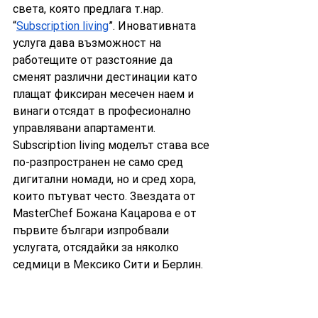
света, която предлага т.нар. 
“
Subscription living
”. Иновативната 
услуга дава възможност на 
работещите от разстояние да 
сменят различни дестинации като 
плащат фиксиран месечен наем и 
винаги отсядат в професионално 
управлявани апартаменти. 
Subscription living моделът става все 
по-разпространен не само сред 
дигитални номади, но и сред хора, 
които пътуват често. Звездата от 
MasterChef Божана Кацарова е от 
първите българи изпробвали 
услугата, отсядайки за няколко 
седмици в Мексико Сити и Берлин. 