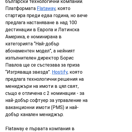
български технологични компании. 
Платформата 
Flataway
, която 
стартира преди едва година, но вече 
предлага настаняване в над 100 
дестинации в Европа и Латинска 
Америка, е номинирана в 
категорията “Най-добър 
абонаментен модел”, а нейният 
изпълнителен директор Борис 
Павлов ще се състезава за приза 
“Изгряваща звезда”. 
Hostify
, която 
предлага технологични решения на 
мениджъри на имоти в цял свят, 
също е отличена с 2 номинации - за 
най-добър софтуер за управление на 
ваканционни имоти (PMS) и най-
добър канален мениджър. 
Flataway е първата компания в 