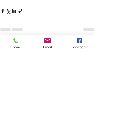
Виж всички
Последни публикации
Phone
Email
Facebook