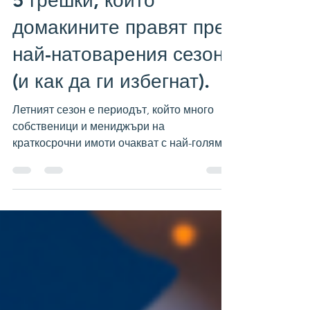
5 грешки, които
домакините правят през
най-натоварения сезон
(и как да ги избегнат).
Летният сезон е периодът, който много
собственици и мениджъри на
краткосрочни имоти очакват с най-голямо
нетърпение. По-високото търсене, повече
резервации и възможността за по-добра
доходност превръщат юли и август в най-
силните месеци от годината. Но именно
тогава се случва и нещо друго. Колкото
по-натоварен става сезонът, толкова по-
лесно е ежедневната оперативна работа
да измести стратегическото управление