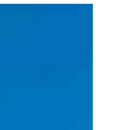
наем. Софтуери за управление на имоти,
автоматизирани съобщения, системи за
динамично ценообразуване и
безконтактно настаняване вече са част от
ежедневието на много собственици и
фирми за менажиране. На пръв поглед
изглежда, че автоматизацията е логичната
следваща стъпка към по-ефективно
управление. Но когато говорим за
гостоприемство, възниква важен въпрос:
може