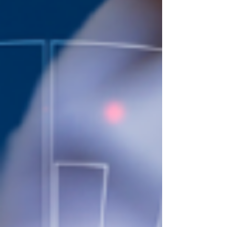
на имота. Натрупват се запитвания, смени
на гости, комуникация с п